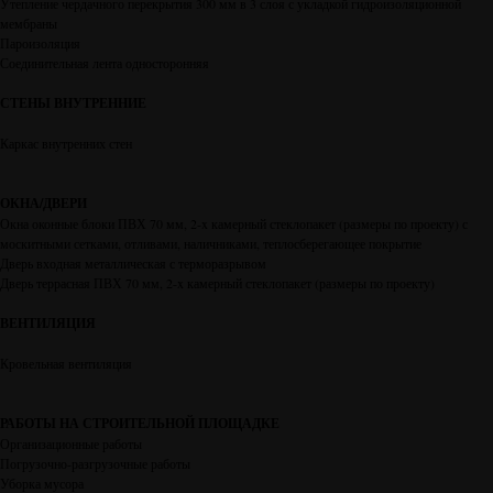
Утепление чердачного перекрытия 300 мм в 3 слоя с укладкой гидроизоляционной
мембраны
Пароизоляция
Соединительная лента односторонняя
СТЕНЫ ВНУТРЕННИЕ
Каркас внутренних стен
ОКНА/ДВЕРИ
Окна оконные блоки ПВХ 70 мм, 2-x камерный стеклопакет (размеры по проекту) с
москитными сетками, отливами, наличниками, теплосберегающее покрытие
Дверь входная металлическая с терморазрывом
Дверь террасная ПВХ 70 мм, 2-x камерный стеклопакет (размеры по проекту)
ВЕНТИЛЯЦИЯ
Кровельная вентиляция
РАБОТЫ НА СТРОИТЕЛЬНОЙ ПЛОЩАДКЕ
Организационные работы
Погрузочно-разгрузочные работы
Уборка мусора