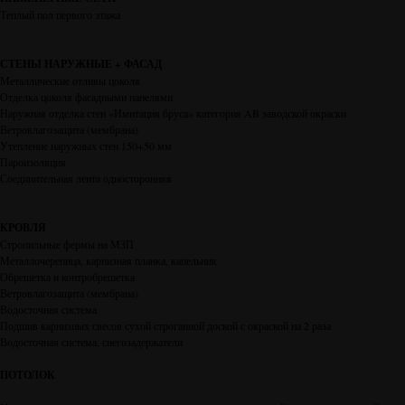
Теплый пол первого этажа
СТЕНЫ НАРУЖНЫЕ + ФАСАД
Металлические отливы цоколя
Отделка цоколя фасадными панелями
Наружная отделка стен «Имитация бруса» категория AB заводской окраски
Ветровлагозащита (мембрана)
Утепление наружных стен 150+50 мм
Пароизоляция
Соединительная лента односторонняя
КРОВЛЯ
Стропильные фермы на МЗП
Металлочерепица, карнизная планка, капельник
Обрешетка и контробрешетка
Ветровлагозащита (мембрана)
Водосточная система
Подшив карнизных свесов сухой строганной доской с окраской на 2 раза
Водосточная система, снегозадержатели
ПОТОЛОК