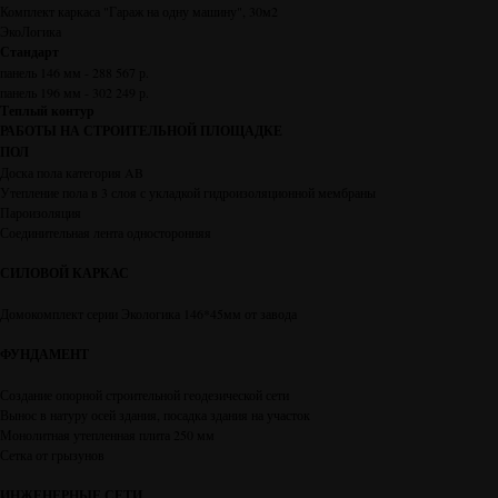
Комплект каркаса "Гараж на одну машину", 30м2
ЭкоЛогика
Стандарт
панель 146 мм - 288 567 р.
панель 196 мм - 302 249 р.
Теплый контур
РАБОТЫ НА СТРОИТЕЛЬНОЙ ПЛОЩАДКЕ
ПОЛ
Доска пола категория AB
Утепление пола в 3 слоя с укладкой гидроизоляционной мембраны
Пароизоляция
Соединительная лента односторонняя
СИЛОВОЙ КАРКАС
Домокомплект серии Экологика 146*45мм от завода
ФУНДАМЕНТ
Создание опорной строительной геодезической сети
Вынос в натуру осей здания, посадка здания на участок
Монолитная утепленная плита 250 мм
Сетка от грызунов
ИНЖЕНЕРНЫЕ СЕТИ