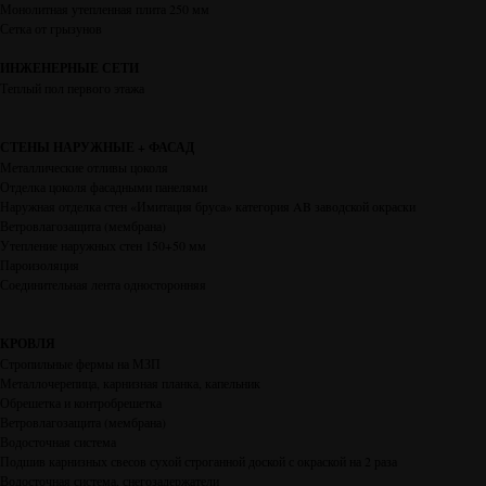
Монолитная утепленная плита 250 мм
Сетка от грызунов
ИНЖЕНЕРНЫЕ СЕТИ
Теплый пол первого этажа
СТЕНЫ НАРУЖНЫЕ + ФАСАД
Металлические отливы цоколя
Отделка цоколя фасадными панелями
Наружная отделка стен «Имитация бруса» категория AB заводской окраски
Ветровлагозащита (мембрана)
Утепление наружных стен 150+50 мм
Пароизоляция
Соединительная лента односторонняя
КРОВЛЯ
Стропильные фермы на МЗП
Металлочерепица, карнизная планка, капельник
Обрешетка и контробрешетка
Ветровлагозащита (мембрана)
Водосточная система
Подшив карнизных свесов сухой строганной доской с окраской на 2 раза
Водосточная система, снегозадержатели