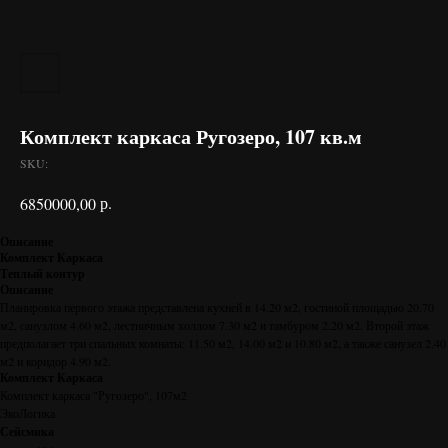
Комплект каркаса Ругозеро, 107 кв.м
SKU:
р.
6850000,00
Описание
Комплект Каркаса
Теплый контур
Описание
Планировка первого этажа представлена кухней в 14.20 м2, гостиной площадью 20.70
м2, санузлом 4.60 м2, лестничным холлом 7.30 м2 и тамбуром 2.20 м2. Второй этаж
предполагает три спальных комнаты: 11.50 м2, 14.00 м2 и 10.80 м2, а также санузел 2.40
м2 и коридор 4.90 м2.
Комплект Каркаса
Комплект каркаса "Ругозеро", 107м2
ЭкоЛогика
Сейсмика