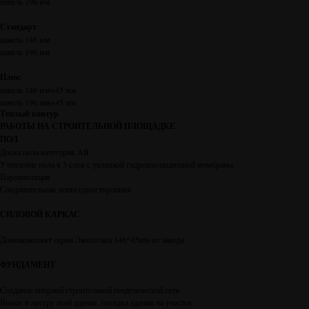
панель 196 мм
Стандарт
панель 146 мм
панель 196 мм
Плюс
панель 146 мм+45 мм
панель 196 мм+45 мм
Теплый контур
РАБОТЫ НА СТРОИТЕЛЬНОЙ ПЛОЩАДКЕ
ПОЛ
Доска пола категория AB
Утепление пола в 3 слоя с укладкой гидроизоляционной мембраны
Пароизоляция
Соединительная лента односторонняя
СИЛОВОЙ КАРКАС
Домокомплект серии Экологика 146*45мм от завода
ФУНДАМЕНТ
Создание опорной строительной геодезической сети
Вынос в натуру осей здания, посадка здания на участок