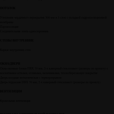
ПОТОЛОК
Утепление чердачного перекрытия 300 мм в 3 слоя с укладкой гидроизоляционной
мембраны
Пароизоляция
Соединительная лента односторонняя
СТЕНЫ ВНУТРЕННИЕ
Каркас внутренних стен
ОКНА/ДВЕРИ
Окна оконные блоки ПВХ 70 мм, 2-x камерный стеклопакет (размеры по проекту) с
москитными сетками, отливами, наличниками, теплосберегающее покрытие
Дверь входная металлическая с терморазрывом
Дверь террасная ПВХ 70 мм, 2-x камерный стеклопакет (размеры по проекту)
ВЕНТИЛЯЦИЯ
Кровельная вентиляция