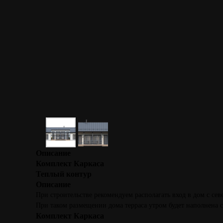
Описание
Комплект Каркаса
Теплый контур
Описание
При строительстве рекомендуем располагать вход в дом с сев
При таком размещении дома терраса утром будет наполнена 
Комплект Каркаса