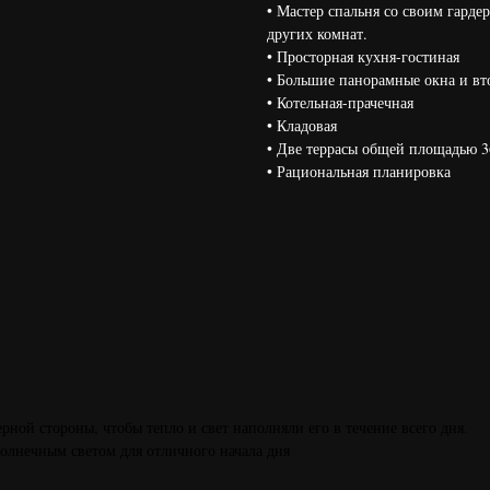
• Мастер спальня со своим гард
других комнат.
• Просторная кухня-гостиная
• Большие панорамные окна и вт
• Котельная-прачечная
• Кладовая
• Две террасы общей площадью 3
• Рациональная планировка
ерной стороны, чтобы тепло и свет наполняли его в течение всего дня.
солнечным светом для отличного начала дня