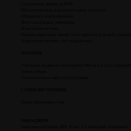
Стропильные фермы на МЗП
Металлочерепица, карнизная планка, капельник
Обрешетка и контробрешетка
Ветровлагозащита (мембрана)
Водосточная система
Подшив карнизных свесов сухой строганной доской с окраско
Водосточная система, снегозадержатели
ПОТОЛОК
Утепление чердачного перекрытия 300 мм в 3 слоя с укладк
Пароизоляция
Соединительная лента односторонняя
СТЕНЫ ВНУТРЕННИЕ
Каркас внутренних стен
ОКНА/ДВЕРИ
Окна оконные блоки ПВХ 70 мм, 2-x камерный стеклопакет 