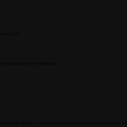
й на 2 раза
ой гидроизоляционной мембраны
(размеры по проекту) с москитными сетками, отливами, наличниками, т